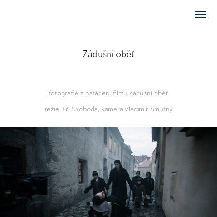
Zádušní oběť
fotografie z natáčení filmu Zádušní oběť
režie Jiří Svoboda, kamera Vladimír Smutný